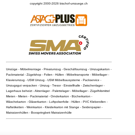
copyright 2000-2026
bischof-umzuege.ch
Umzüge - Möbelmontage - Privatumzug - Geschäftsumzug - Umzugskarton -
Packmaterial - Zügelshop - Folien - Hüllen - Möbeltransporte - Möbellager -
Klavierumzug - USM Umzug - USM Möbelbausysteme - Packservice -
Umzugsgut verpacken - Umzug - Tresor - Einstellhalle - Zwischenlager -
Lagerhaus beheizt - Aktenlager - Palettelager - Möbellager - Zügelhilsmittel
Mieten - Mieten - Packmaterial - Ornderkarton - Bücherkarton -
Wäschekarton - Gläserkarton - Luftpolserfolie - Hüllen - PVC Kleberollen -
Haftetiketten - Weinkarton - Kleiderkarton mit Stange - Seidenpapier -
Matratzenhüllen - Boxspringbett Matratzenhülle