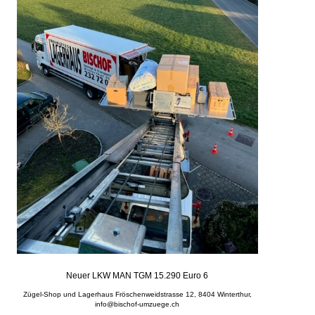
Neuer LKW MAN TGM 15.290 Euro 6
Zügel-Shop und Lagerhaus Fröschenweidstrasse 12, 8404 Winterthur,
info@bischof-umzuege.ch