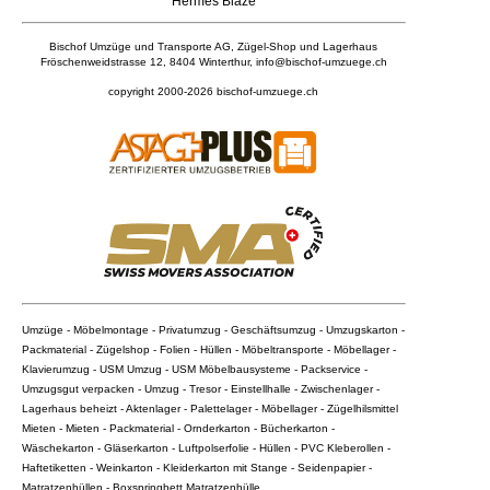
Hermes Blaze
Bischof Umzüge und Transporte AG,
Zügel-Shop und Lagerhaus
Fröschenweidstrasse 12, 8404 Winterthur, info@bischof-umzuege.ch
copyright 2000-2026
bischof-umzuege.ch
Umzüge - Möbelmontage - Privatumzug - Geschäftsumzug - Umzugskarton -
Packmaterial - Zügelshop - Folien - Hüllen - Möbeltransporte - Möbellager -
Klavierumzug - USM Umzug - USM Möbelbausysteme - Packservice -
Umzugsgut verpacken - Umzug - Tresor - Einstellhalle - Zwischenlager -
Lagerhaus beheizt - Aktenlager - Palettelager - Möbellager - Zügelhilsmittel
Mieten - Mieten - Packmaterial - Ornderkarton - Bücherkarton -
Wäschekarton - Gläserkarton - Luftpolserfolie - Hüllen - PVC Kleberollen -
Haftetiketten - Weinkarton - Kleiderkarton mit Stange - Seidenpapier -
Matratzenhüllen - Boxspringbett Matratzenhülle