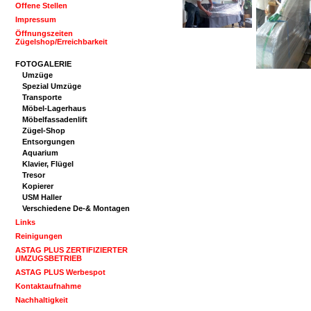
Offene Stellen
Impressum
Öffnungszeiten
Zügelshop/Erreichbarkeit
FOTOGALERIE
Umzüge
Spezial Umzüge
Transporte
Möbel-Lagerhaus
Möbelfassadenlift
Zügel-Shop
Entsorgungen
Aquarium
Klavier, Flügel
Tresor
Kopierer
USM Haller
Verschiedene De-& Montagen
Links
Reinigungen
ASTAG PLUS ZERTIFIZIERTER
UMZUGSBETRIEB
ASTAG PLUS Werbespot
Kontaktaufnahme
Nachhaltigkeit