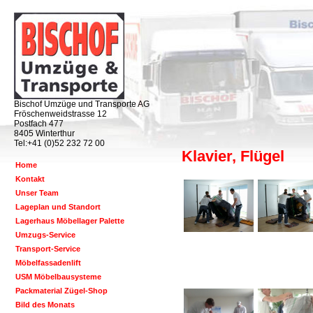
Bischof Umzüge und Transporte AG
Fröschenweidstrasse 12
Postfach 477
8405 Winterthur
Tel:+41 (0)52 232 72 00
Klavier, Flügel
Home
Kontakt
Unser Team
Lageplan und Standort
Lagerhaus Möbellager Palette
Umzugs-Service
Transport-Service
Möbelfassadenlift
USM Möbelbausysteme
Packmaterial Zügel-Shop
Bild des Monats